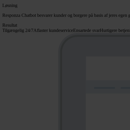
Løsning
Responza Chatbot besvarer kunder og borgere på basis af jeres egen g
Resultat
Tilgængelig 24/7
Aflaster kundeservice
Ensartede svar
Hurtigere betjen