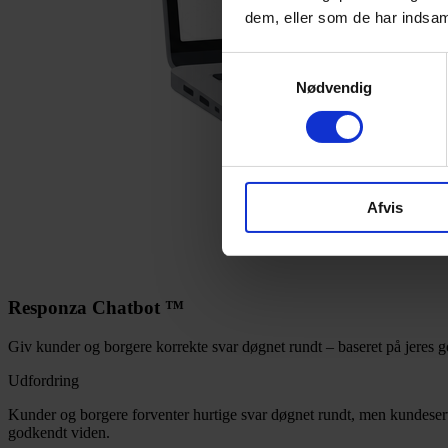
dem, eller som de har indsaml
Samtykkevalg
Nødvendig
Afvis
Responza Chatbot ™
Giv kunder og borgere korrekte svar døgnet rundt – baseret på jeres 
Udfordring
Kunder og borgere forventer hurtige svar døgnet rundt, men kundeser
godkendt viden.