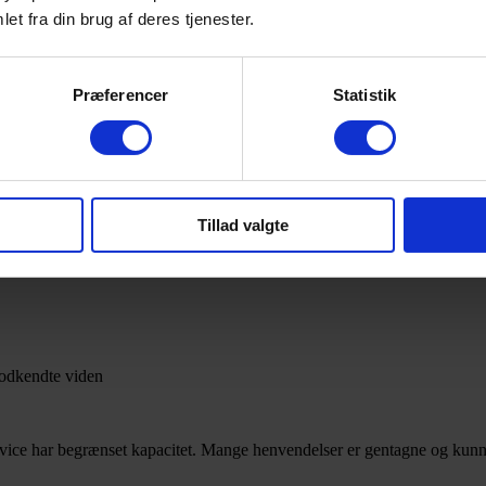
et fra din brug af deres tjenester.
Præferencer
Statistik
Tillad valgte
godkendte viden
vice har begrænset kapacitet. Mange henvendelser er gentagne og kunne