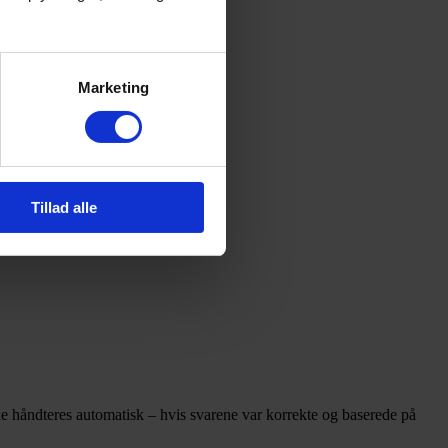
Marketing
Tillad alle
 håndteres automatisk – hvis svarene var korrekte og baserede på