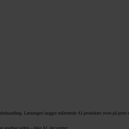
agsbehandling. Løsningen lægger målrettede AI-produkter oven på jeres 
g sporbar viden – ikke AI, der gætter.