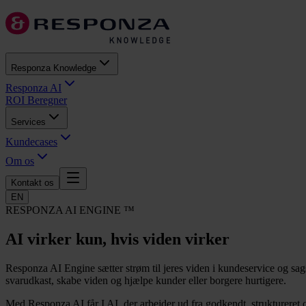
Responza Knowledge
Responza AI
ROI Beregner
Services
Kundecases
Om os
Kontakt os
EN
RESPONZA AI ENGINE ™
AI virker kun, hvis viden virker
Responza AI Engine sætter strøm til jeres viden i kundeservice og s
svarudkast, skabe viden og hjælpe kunder eller borgere hurtigere.
Med Responza AI får I AI, der arbejder ud fra godkendt, struktureret o