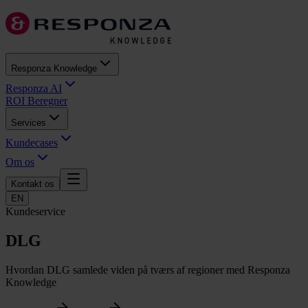
Responza Knowledge
Responza AI
ROI Beregner
Services
Kundecases
Om os
Kontakt os
EN
Kundeservice
DLG
Hvordan DLG samlede viden på tværs af regioner med Responza
Knowledge