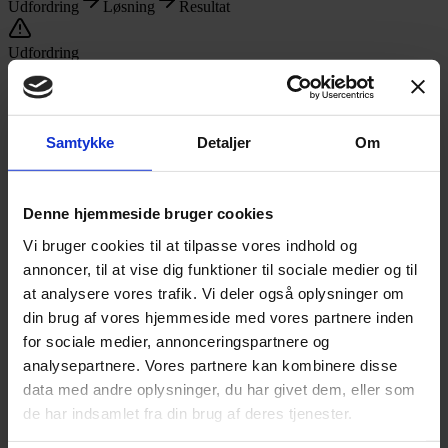
Udfordring
Løsning
Resultat
Udfordring
Siloopdelt viden på tværs af regioner
Specialistviden sad i enkelte regioner, og kunder blev viderestillet op
Samtykke
Detaljer
Om
til tre gange for at få svar på deres spørgsmål.
Løsning
Denne hjemmeside bruger cookies
Vi bruger cookies til at tilpasse vores indhold og
Central vidensbase med Responza Knowledge
annoncer, til at vise dig funktioner til sociale medier og til
Alle medarbejdere fik adgang til den samme opdaterede viden –
at analysere vores trafik. Vi deler også oplysninger om
uanset lokation og tidspunkt.
din brug af vores hjemmeside med vores partnere inden
for sociale medier, annonceringspartnere og
analysepartnere. Vores partnere kan kombinere disse
Resultat
data med andre oplysninger, du har givet dem, eller som
de har indsamlet fra din brug af deres tjenester.
Slut med unødvendige viderestillinger