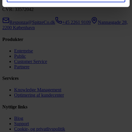
CVR: 33572042
Responza@SpitzeCo.dk
+45 2261 9109
Nannasgade 28,
2200 København
Produkter
Enterprise
Public
Customer Service
Partnere
Services
Knowledge Management
Optimering af kundecenter
Nyttige links
Blog
Support
Cookie- og privatlivspolitik