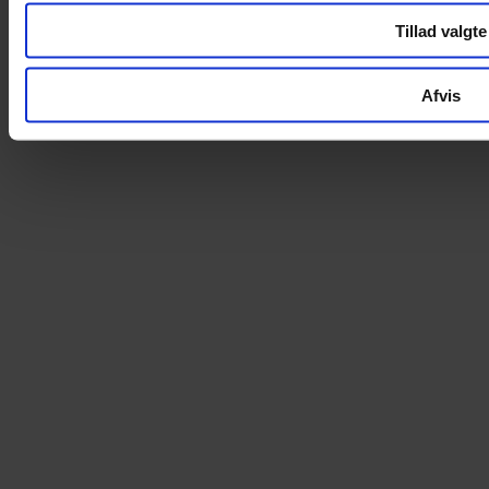
Cookie- og privatlivspolitik
Tillad valgte
© 2014 - 2026 Spitze & Co. -
Alle rettigheder forbeholdes
Hjemmeside bygget af
Acend
Afvis