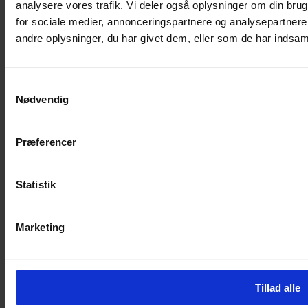
analysere vores trafik. Vi deler også oplysninger om din br
Spitze & Co.
for sociale medier, annonceringspartnere og analysepartner
CVR: 33572042
andre oplysninger, du har givet dem, eller som de har indsamle
Responza@SpitzeCo.dk
+45 2261 9109
Nannasgade 28,
2200 København
Samtykkevalg
Nødvendig
Produkter
Enterprise
Præferencer
Public
Customer Service
Partnere
Statistik
Services
Knowledge Management
Marketing
Optimering af kundecenter
Nyttige links
Tillad alle
Blog
Support