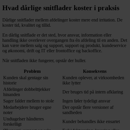
Hvad dårlige snitflader koster i praksis
Dårlige snitflader mellem afdelinger koster mere end irritation. De
koster tid, kvalitet og tillid.
En dårlig snitflade er det sted, hvor ansvar, information eller
handling ikke overlever overgangen fra én afdeling til en anden. Det
kan være mellem salg og support, support og produkt, kundeservice
og økonomi, drift og IT eller frontoffice og backoffice.
Når snitfladen ikke fungerer, opstår der huller.
Problem
Konsekvens
Kunden skal gentage sin
Kunden oplever, at virksomheden
historie
ikke lytter
Afdelinger dobbelttjekker
Der bruges tid på intern afklaring
hinanden
Sager falder mellem to stole
Ingen føler tydeligt ansvar
Medarbejdere bruger egne
Der opstår flere versioner af
noter
sandheden
Undtagelser håndteres
Kunder behandles ikke ensartet
forskelligt