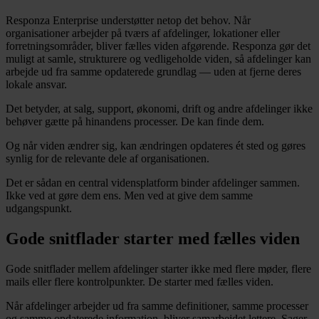
Responza Enterprise understøtter netop det behov. Når
organisationer arbejder på tværs af afdelinger, lokationer eller
forretningsområder, bliver fælles viden afgørende. Responza gør det
muligt at samle, strukturere og vedligeholde viden, så afdelinger kan
arbejde ud fra samme opdaterede grundlag — uden at fjerne deres
lokale ansvar.
Det betyder, at salg, support, økonomi, drift og andre afdelinger ikke
behøver gætte på hinandens processer. De kan finde dem.
Og når viden ændrer sig, kan ændringen opdateres ét sted og gøres
synlig for de relevante dele af organisationen.
Det er sådan en central vidensplatform binder afdelinger sammen.
Ikke ved at gøre dem ens. Men ved at give dem samme
udgangspunkt.
Gode snitflader starter med fælles viden
Gode snitflader mellem afdelinger starter ikke med flere møder, flere
mails eller flere kontrolpunkter. De starter med fælles viden.
Når afdelinger arbejder ud fra samme definitioner, samme processer
og samme opdaterede information, bliver samarbejdet lettere. Sager