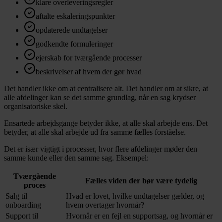
klare overleveringsregler
aftalte eskaleringspunkter
opdaterede undtagelser
godkendte formuleringer
ejerskab for tværgående processer
beskrivelser af hvem der gør hvad
Det handler ikke om at centralisere alt. Det handler om at sikre, at
alle afdelinger kan se det samme grundlag, når en sag krydser
organisatoriske skel.
Ensartede arbejdsgange betyder ikke, at alle skal arbejde ens. Det
betyder, at alle skal arbejde ud fra samme fælles forståelse.
Det er især vigtigt i processer, hvor flere afdelinger møder den
samme kunde eller den samme sag. Eksempel:
Tværgående
Fælles viden der bør være tydelig
proces
Salg til
Hvad er lovet, hvilke undtagelser gælder, og
onboarding
hvem overtager hvornår?
Support til
Hvornår er en fejl en supportsag, og hvornår er