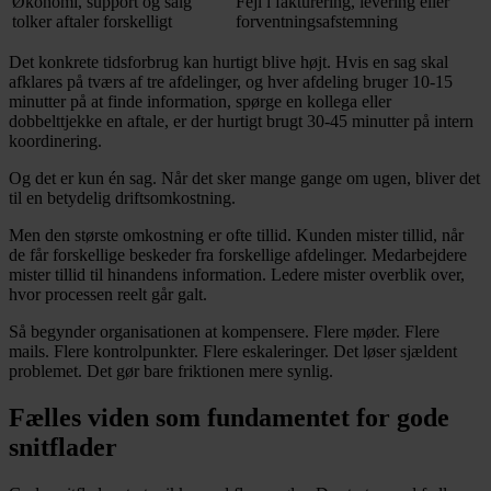
Økonomi, support og salg
Fejl i fakturering, levering eller
tolker aftaler forskelligt
forventningsafstemning
Det konkrete tidsforbrug kan hurtigt blive højt. Hvis en sag skal
afklares på tværs af tre afdelinger, og hver afdeling bruger 10-15
minutter på at finde information, spørge en kollega eller
dobbelttjekke en aftale, er der hurtigt brugt 30-45 minutter på intern
koordinering.
Og det er kun én sag. Når det sker mange gange om ugen, bliver det
til en betydelig driftsomkostning.
Men den største omkostning er ofte tillid. Kunden mister tillid, når
de får forskellige beskeder fra forskellige afdelinger. Medarbejdere
mister tillid til hinandens information. Ledere mister overblik over,
hvor processen reelt går galt.
Så begynder organisationen at kompensere. Flere møder. Flere
mails. Flere kontrolpunkter. Flere eskaleringer. Det løser sjældent
problemet. Det gør bare friktionen mere synlig.
Fælles viden som fundamentet for gode
snitflader