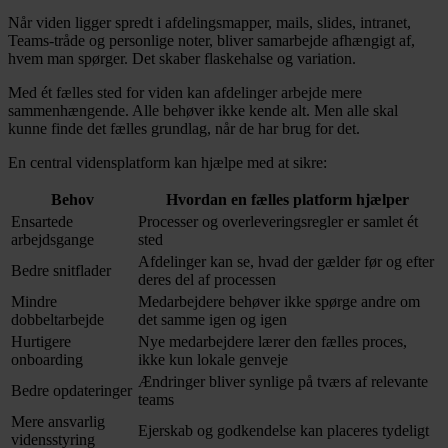
Når viden ligger spredt i afdelingsmapper, mails, slides, intranet,
Teams-tråde og personlige noter, bliver samarbejde afhængigt af,
hvem man spørger. Det skaber flaskehalse og variation.
Med ét fælles sted for viden kan afdelinger arbejde mere
sammenhængende. Alle behøver ikke kende alt. Men alle skal
kunne finde det fælles grundlag, når de har brug for det.
En central vidensplatform kan hjælpe med at sikre:
Behov
Hvordan en fælles platform hjælper
Ensartede
Processer og overleveringsregler er samlet ét
arbejdsgange
sted
Afdelinger kan se, hvad der gælder før og efter
Bedre snitflader
deres del af processen
Mindre
Medarbejdere behøver ikke spørge andre om
dobbeltarbejde
det samme igen og igen
Hurtigere
Nye medarbejdere lærer den fælles proces,
onboarding
ikke kun lokale genveje
Ændringer bliver synlige på tværs af relevante
Bedre opdateringer
teams
Mere ansvarlig
Ejerskab og godkendelse kan placeres tydeligt
vidensstyring