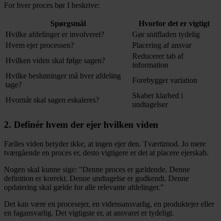
For hver proces bør I beskrive:
Spørgsmål
Hvorfor det er vigtigt
Hvilke afdelinger er involveret?
Gør snitfladen tydelig
Hvem ejer processen?
Placering af ansvar
Reducerer tab af
Hvilken viden skal følge sagen?
information
Hvilke beslutninger må hver afdeling
Forebygger variation
tage?
Skaber klarhed i
Hvornår skal sagen eskaleres?
undtagelser
2. Definér hvem der ejer hvilken viden
Fælles viden betyder ikke, at ingen ejer den. Tværtimod. Jo mere
tværgående en proces er, desto vigtigere er det at placere ejerskab.
Nogen skal kunne sige: "Denne proces er gældende. Denne
definition er korrekt. Denne undtagelse er godkendt. Denne
opdatering skal gælde for alle relevante afdelinger."
Det kan være en procesejer, en vidensansvarlig, en produktejer eller
en fagansvarlig. Det vigtigste er, at ansvaret er tydeligt.