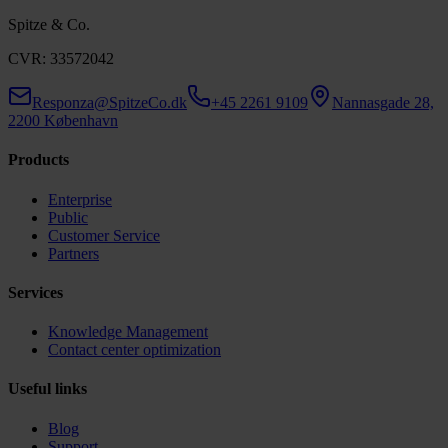
Spitze & Co.
CVR: 33572042
Responza@SpitzeCo.dk
+45 2261 9109
Nannasgade 28,
2200 København
Products
Enterprise
Public
Customer Service
Partners
Services
Knowledge Management
Contact center optimization
Useful links
Blog
Support