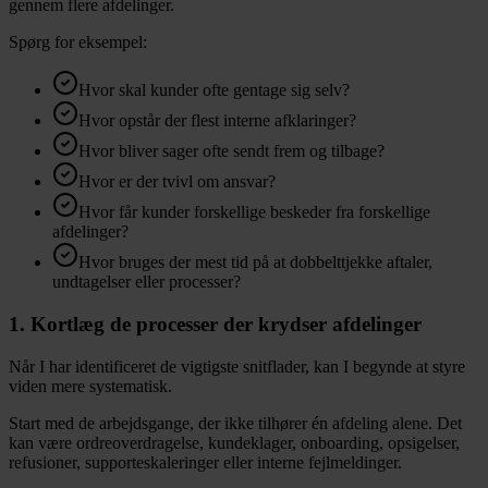
gennem flere afdelinger.
Spørg for eksempel:
Hvor skal kunder ofte gentage sig selv?
Hvor opstår der flest interne afklaringer?
Hvor bliver sager ofte sendt frem og tilbage?
Hvor er der tvivl om ansvar?
Hvor får kunder forskellige beskeder fra forskellige
afdelinger?
Hvor bruges der mest tid på at dobbelttjekke aftaler,
undtagelser eller processer?
1. Kortlæg de processer der krydser afdelinger
Når I har identificeret de vigtigste snitflader, kan I begynde at styre
viden mere systematisk.
Start med de arbejdsgange, der ikke tilhører én afdeling alene. Det
kan være ordreoverdragelse, kundeklager, onboarding, opsigelser,
refusioner, supporteskaleringer eller interne fejlmeldinger.