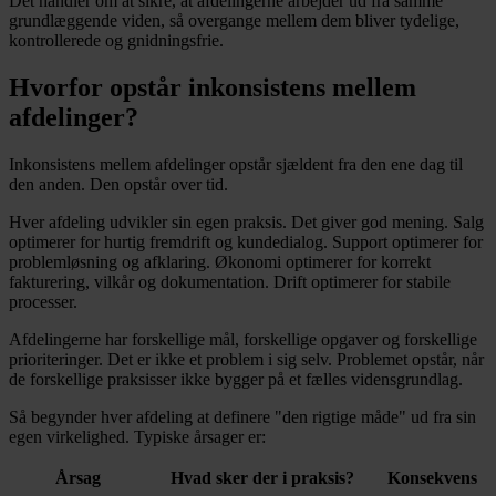
Det handler om at sikre, at afdelingerne arbejder ud fra samme
grundlæggende viden, så overgange mellem dem bliver tydelige,
kontrollerede og gnidningsfrie.
Hvorfor opstår inkonsistens mellem
afdelinger?
Inkonsistens mellem afdelinger opstår sjældent fra den ene dag til
den anden. Den opstår over tid.
Hver afdeling udvikler sin egen praksis. Det giver god mening. Salg
optimerer for hurtig fremdrift og kundedialog. Support optimerer for
problemløsning og afklaring. Økonomi optimerer for korrekt
fakturering, vilkår og dokumentation. Drift optimerer for stabile
processer.
Afdelingerne har forskellige mål, forskellige opgaver og forskellige
prioriteringer. Det er ikke et problem i sig selv. Problemet opstår, når
de forskellige praksisser ikke bygger på et fælles vidensgrundlag.
Så begynder hver afdeling at definere "den rigtige måde" ud fra sin
egen virkelighed. Typiske årsager er:
Årsag
Hvad sker der i praksis?
Konsekvens