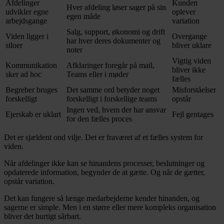
Afdelinger
Kunden
Hver afdeling løser sager på sin
udvikler egne
oplever
egen måde
arbejdsgange
variation
Salg, support, økonomi og drift
Viden ligger i
Overgange
har hver deres dokumenter og
siloer
bliver uklare
noter
Vigtig viden
Kommunikation
Afklaringer foregår på mail,
bliver ikke
sker ad hoc
Teams eller i møder
fælles
Begreber bruges
Det samme ord betyder noget
Misforståelser
forskelligt
forskelligt i forskellige teams
opstår
Ingen ved, hvem der har ansvar
Ejerskab er uklart
Fejl gentages
for den fælles proces
Det er sjældent ond vilje. Det er fraværet af et fælles system for
viden.
Når afdelinger ikke kan se hinandens processer, beslutninger og
opdaterede information, begynder de at gætte. Og når de gætter,
opstår variation.
Det kan fungere så længe medarbejderne kender hinanden, og
sagerne er simple. Men i en større eller mere kompleks organisation
bliver det hurtigt sårbart.