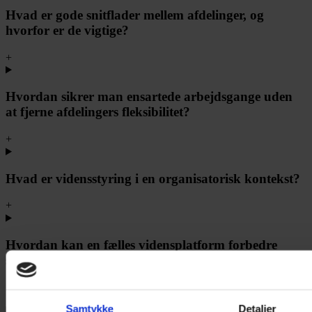
Hvad er gode snitflader mellem afdelinger, og
hvorfor er de vigtige?
+
Hvordan sikrer man ensartede arbejdsgange uden
at fjerne afdelingers fleksibilitet?
+
Hvad er vidensstyring i en organisatorisk kontekst?
+
Hvordan kan en fælles vidensplatform forbedre
samarbejdet mellem afdelinger?
+
Skrevet af
Samtykke
Detaljer