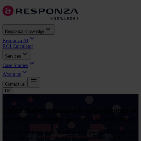
Responza Knowledge
Responza AI
ROI Calculator
Services
Case Studies
About us
Contact us
DA
ORGANISATION
Sådan skaber I ensartede arbejdsgange og
optimale snitflader på tværs af afdelinger
Ensartede arbejdsgange handler ikke om at gøre alle afdelinger ens.
Det handler om at sikre, at de arbejder ud fra samme grundlæggende