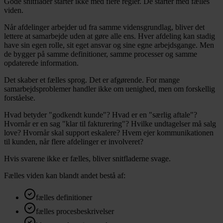
Gode snitflader starter ikke med flere regler. De starter med fælles
viden.
Når afdelinger arbejder ud fra samme vidensgrundlag, bliver det
lettere at samarbejde uden at gøre alle ens. Hver afdeling kan stadig
have sin egen rolle, sit eget ansvar og sine egne arbejdsgange. Men
de bygger på samme definitioner, samme processer og samme
opdaterede information.
Det skaber et fælles sprog. Det er afgørende. For mange
samarbejdsproblemer handler ikke om uenighed, men om forskellig
forståelse.
Hvad betyder "godkendt kunde"? Hvad er en "særlig aftale"?
Hvornår er en sag "klar til fakturering"? Hvilke undtagelser må salg
love? Hvornår skal support eskalere? Hvem ejer kommunikationen
til kunden, når flere afdelinger er involveret?
Hvis svarene ikke er fælles, bliver snitfladerne svage.
Fælles viden kan blandt andet bestå af:
fælles definitioner
fælles procesbeskrivelser