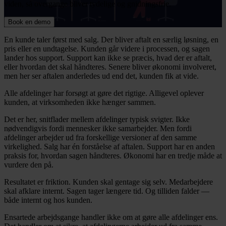
viden, så overgange bliver tydelige og gnidningsfrie.
Book en demo
En kunde taler først med salg. Der bliver aftalt en særlig løsning, en
pris eller en undtagelse. Kunden går videre i processen, og sagen
lander hos support. Support kan ikke se præcis, hvad der er aftalt,
eller hvordan det skal håndteres. Senere bliver økonomi involveret,
men her ser aftalen anderledes ud end det, kunden fik at vide.
Alle afdelinger har forsøgt at gøre det rigtige. Alligevel oplever
kunden, at virksomheden ikke hænger sammen.
Det er her, snitflader mellem afdelinger typisk svigter. Ikke
nødvendigvis fordi mennesker ikke samarbejder. Men fordi
afdelinger arbejder ud fra forskellige versioner af den samme
virkelighed. Salg har én forståelse af aftalen. Support har en anden
praksis for, hvordan sagen håndteres. Økonomi har en tredje måde at
vurdere den på.
Resultatet er friktion. Kunden skal gentage sig selv. Medarbejdere
skal afklare internt. Sagen tager længere tid. Og tilliden falder —
både internt og hos kunden.
Ensartede arbejdsgange handler ikke om at gøre alle afdelinger ens.