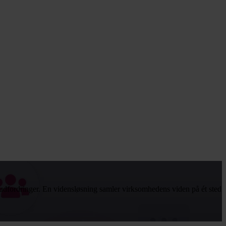
 udfordringer. En vidensløsning samler virksomhedens viden på ét sted