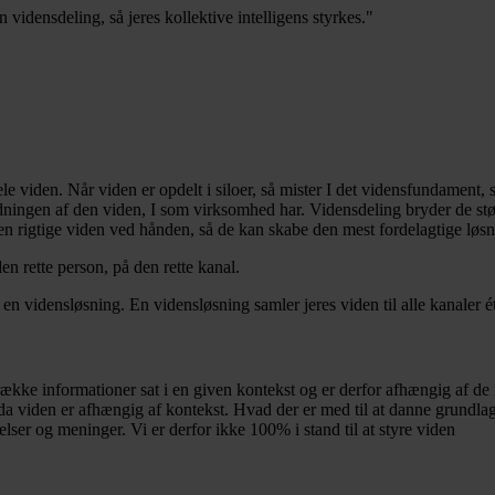
idensdeling, så jeres kollektive intelligens styrkes."
ele viden. Når viden er opdelt i siloer, så mister I det vidensfundament
ningen af den viden, I som virksomhed har. Vidensdeling bryder de størs
n rigtige viden ved hånden, så de kan skabe den mest fordelagtige løsni
en rette person, på den rette kanal.
n vidensløsning. En vidensløsning samler jeres viden til alle kanaler ét
række informationer sat i en given kontekst og er derfor afhængig af de
 da viden er afhængig af kontekst. Hvad der er med til at danne grundla
ser og meninger. Vi er derfor ikke 100% i stand til at styre viden