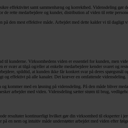
 forsikre effektivitet samt sammenhæng og korrekthed. Vidensdeling gør d
 for de rette medarbejdere og kunder, distribution af viden til rette perso
den på den mest effektive måde. Arbejdet med dette kalder vi til dagligt 
ud til kunderne. Virksomhedens viden er essentiel for kunden, men vide
 er svær at tilgå og/eller at enkelte medarbejdere kender svaret og reste
bejdere, spildtid, at kunden ikke får konkret svar på deres spørgsmål o
og effektivt på alle kanaler. Det kræver en omfattende vidensdeling. Den
og kommer med en løsning på vidensdeling. På den måde bliver medarb
er arbejder med viden. Vidensdeling sætter strøm til brug, vedligehold
de resultater kontinuerligt hvilket gør din virksomhed til eksperter i jer
r på en nem og intuitiv måde understøtter arbejdet med viden efter følge