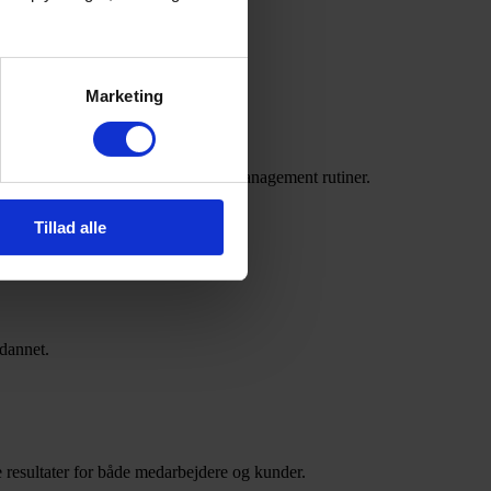
Marketing
s med vidensdeling- og Knowledge Management rutiner.
Tillad alle
res anvendelse er klarlagt.
dannet.
e resultater for både medarbejdere og kunder.