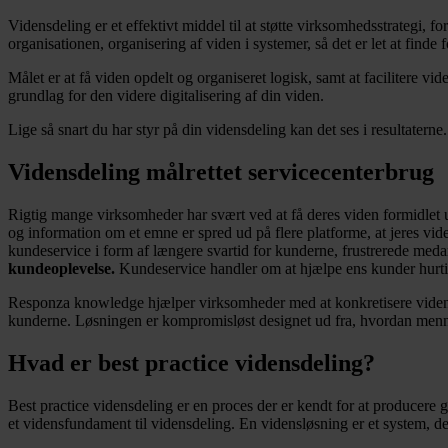
Vidensdeling er et effektivt middel til at støtte virksomhedsstrategi,
organisationen, organisering af viden i systemer, så det er let at finde
Målet er at få viden opdelt og organiseret logisk, samt at facilitere vi
grundlag for den videre digitalisering af din viden.
Lige så snart du har styr på din vidensdeling kan det ses i resultaterne.
Vidensdeling målrettet servicecenterbrug
Rigtig mange virksomheder har svært ved at få deres viden formidlet 
og information om et emne er spred ud på flere platforme, at jeres viden
kundeservice i form af længere svartid for kunderne, frustrerede medar
kundeoplevelse.
Kundeservice handler om at hjælpe ens kunder hurtigt 
Responza knowledge hjælper virksomheder med at konkretisere viden 
kunderne. Løsningen er kompromisløst designet ud fra, hvordan mennesk
Hvad er best practice vidensdeling?
Best practice vidensdeling er en proces der er kendt for at producere go
et vidensfundament til vidensdeling. En vidensløsning er et system, de