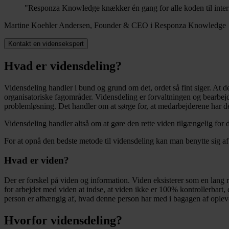
"Responza Knowledge knækker én gang for alle koden til intern v
Martine Koehler Andersen, Founder & CEO i Responza Knowledge
Kontakt en vidensekspert
Hvad er vidensdeling?
Vidensdeling handler i bund og grund om det, ordet så fint siger. At d
organisatoriske fagområder. Vidensdeling er forvaltningen og bearbejd
problemløsning. Det handler om at sørge for, at medarbejderene har de
Vidensdeling handler altså om at gøre den rette viden tilgængelig for d
For at opnå den bedste metode til vidensdeling kan man benytte sig af e
Hvad er viden?
Der er forskel på viden og information. Viden eksisterer som en lang 
for arbejdet med viden at indse, at viden ikke er 100% kontrollerbart,
person er afhængig af, hvad denne person har med i bagagen af oplevel
Hvorfor vidensdeling?