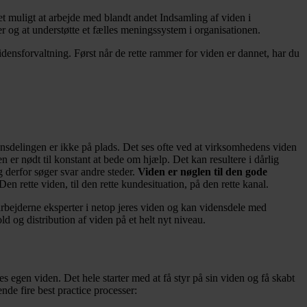
et muligt at arbejde med blandt andet Indsamling af viden i
ner og at understøtte et fælles meningssystem i organisationen.
vidensforvaltning. Først når de rette rammer for viden er dannet, har du
nsdelingen er ikke på plads. Det ses ofte ved at virksomhedens viden
n er nødt til konstant at bede om hjælp. Det kan resultere i dårlig
g derfor søger svar andre steder.
Viden er nøglen til den gode
 rette viden, til den rette kundesituation, på den rette kanal.
ejderne eksperter i netop jeres viden og kan vidensdele med
 og distribution af viden på et helt nyt niveau.
es egen viden. Det hele starter med at få styr på sin viden og få skabt
nde fire best practice processer: