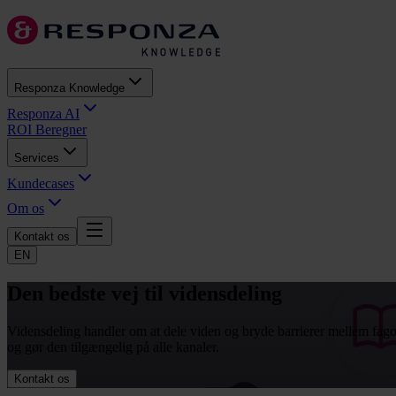
Responza Knowledge
Responza AI
ROI Beregner
Services
Kundecases
Om os
Kontakt os
EN
Den bedste vej til vidensdeling
Vidensdeling handler om at dele viden og bryde barrierer mellem fago
og gør den tilgængelig på alle kanaler.
Kontakt os