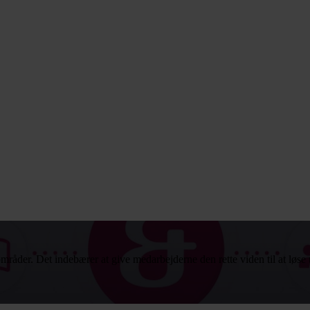
mråder. Det indebærer at give medarbejderne den rette viden til at løse